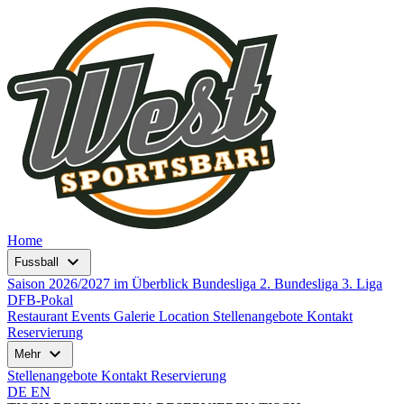
Home
expand_more
Fussball
Saison 2026/2027 im Überblick
Bundesliga
2. Bundesliga
3. Liga
DFB-Pokal
Restaurant
Events
Galerie
Location
Stellenangebote
Kontakt
Reservierung
expand_more
Mehr
Stellenangebote
Kontakt
Reservierung
DE
EN