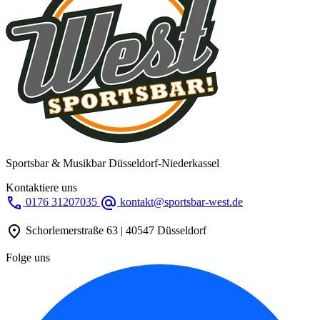
Sportsbar & Musikbar Düsseldorf-Niederkassel
Kontaktiere uns
call
alternate_email
0176 31207035
kontakt@sportsbar-west.de
location_on
Schorlemerstraße 63 | 40547 Düsseldorf
Folge uns