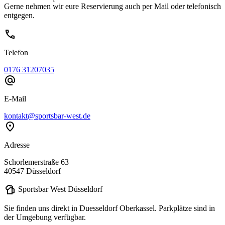
Gerne nehmen wir eure Reservierung auch per Mail oder telefonisch
entgegen.
call
Telefon
0176 31207035
alternate_email
E-Mail
kontakt@sportsbar-west.de
location_on
Adresse
Schorlemerstraße 63
40547 Düsseldorf
sports_bar
Sportsbar West Düsseldorf
Sie finden uns direkt in Duesseldorf Oberkassel. Parkplätze sind in
der Umgebung verfügbar.