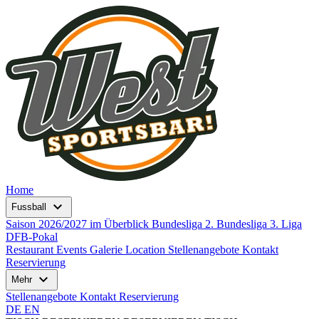
Home
expand_more
Fussball
Saison 2026/2027 im Überblick
Bundesliga
2. Bundesliga
3. Liga
DFB-Pokal
Restaurant
Events
Galerie
Location
Stellenangebote
Kontakt
Reservierung
expand_more
Mehr
Stellenangebote
Kontakt
Reservierung
DE
EN