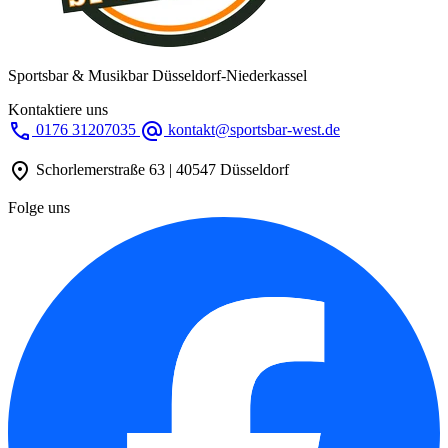
Sportsbar & Musikbar Düsseldorf-Niederkassel
Kontaktiere uns
call
alternate_email
0176 31207035
kontakt@sportsbar-west.de
location_on
Schorlemerstraße 63 | 40547 Düsseldorf
Folge uns