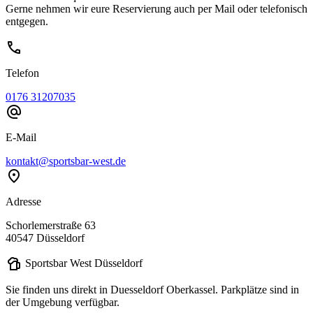
Gerne nehmen wir eure Reservierung auch per Mail oder telefonisch
entgegen.
call
Telefon
0176 31207035
alternate_email
E-Mail
kontakt@sportsbar-west.de
location_on
Adresse
Schorlemerstraße 63
40547 Düsseldorf
sports_bar
Sportsbar West Düsseldorf
Sie finden uns direkt in Duesseldorf Oberkassel. Parkplätze sind in
der Umgebung verfügbar.